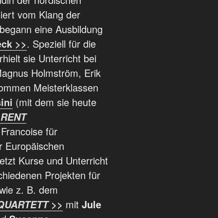
niert vom Klang der
 begann eine Ausbildung
eck >>
. Speziell für die
hielt sie Unterricht bei
Magnus Holmström, Erik
 kommen Meisterklassen
ini
(mit dem sie heute
ARENT
Francoise für
er Europäischen
jetzt Kurse und Unterricht
chiedenen Projekten für
wie z. B. dem
mit
Jule
QUARTETT >>