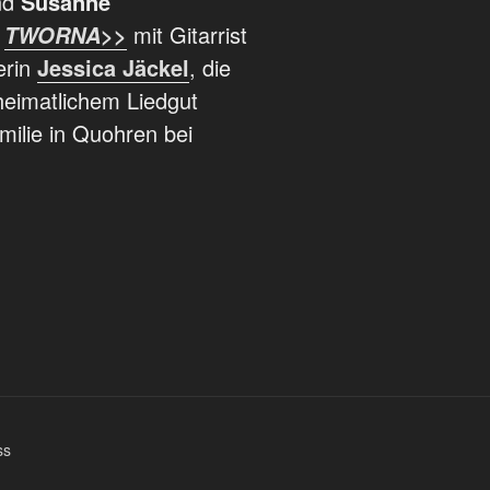
nd
Susanne
d
>>
mit Gitarrist
TWORNA
erin
Jessica Jäckel
, die
heimatlichem Liedgut
amilie in Quohren bei
ss