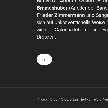
Bauer
(D),
Annette Osann
(F) u
Brameshuber
(A) oder der Ban
Frieder Zimmermann
und Säng
sich auf unkonventionelle Weise 
widmet. Caterina lebt mit ihrer F
Dresden.
>
Privacy Policy
Stolz präsentiert von WordPre