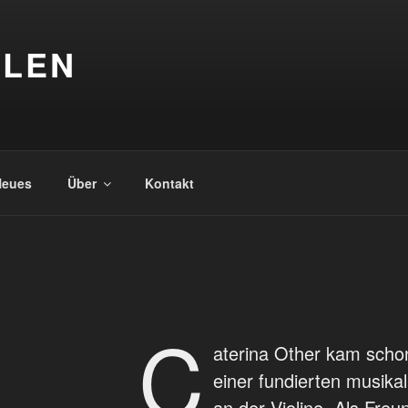
LEN
Neues
Über
Kontakt
C
aterina Other kam scho
einer fundierten musika
an der Violine. Als Freu